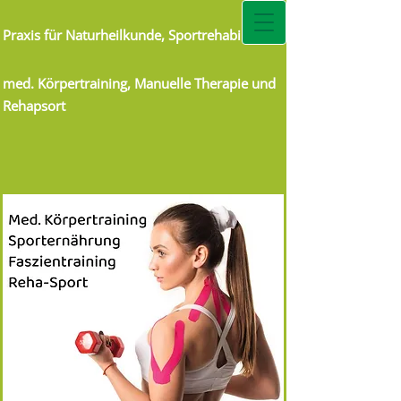
Praxis für Naturheilkunde, Sportrehabilitation
med. Körpertraining, Manuelle Therapie und
Rehapsort