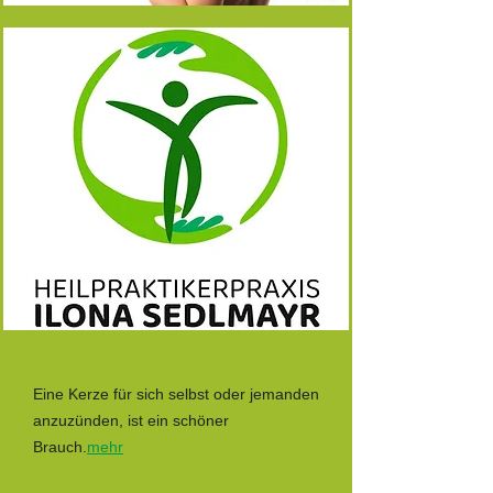
Eine Kerze für sich selbst oder jemanden
anzuzünden, ist ein schöner
Brauch.
mehr