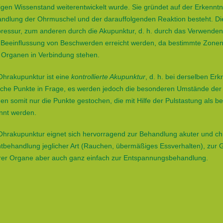
igen Wissenstand weiterentwickelt wurde. Sie gründet auf der Erkenn
ndlung der Ohrmuschel und der darauffolgenden Reaktion besteht. D
ressur, zum anderen durch die Akupunktur, d. h. durch das Verwenden
 Beeinflussung von Beschwerden erreicht werden, da bestimmte Zone
 Organen in Verbindung stehen.
Ohrakupunktur ist eine
kontrollierte Akupunktur
, d. h. bei derselben E
iche Punkte in Frage, es werden jedoch die besonderen Umstände der 
en somit nur die Punkte gestochen, die mit Hilfe der Pulstastung als be
nnt werden.
Ohrakupunktur eignet sich hervorragend zur Behandlung akuter und c
tbehandlung jeglicher Art (Rauchen, übermäßiges Essverhalten), zur
rer Organe aber auch ganz einfach zur Entspannungsbehandlung.