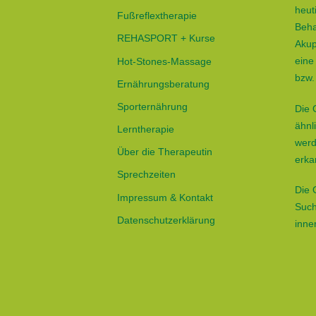
heut
Fußreflextherapie
Beha
REHASPORT + Kurse
Akup
eine
Hot-Stones-Massage
bzw.
Ernährungsberatung
Sporternährung
Die 
ähnl
Lerntherapie
werd
Über die Therapeutin
erka
Sprechzeiten
Die 
Impressum & Kontakt
Such
Datenschutzerklärung
inne