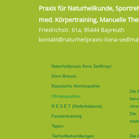
Praxis für Naturheilkunde, Sportreh
med. Körpertraining, Manuelle The
Friedrichstr. 61a, 95444 Bayreuth
kontakt@naturheilpraxis-ilona-sedlma
Naturheilpraxis Ilona Sedlmayr
Dorn-Breuss
Klassische Homöopathie
Die 
Ohrakupunktur
herv
R.E.S.E.T (Kieferbalance)
chro
Die 
Faszientraining
nade
Tapen
Die 
Tierheilbehandlungen